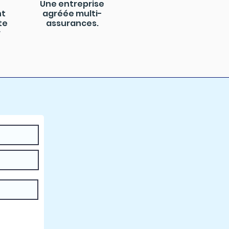
Une entreprise
nt
agréée multi-
te
assurances.
r