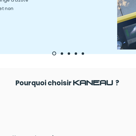
ange d'azote
et non
us
Pourquoi choisir
?
KANEAU