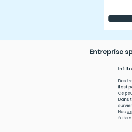
Entreprise s
Infilt
Des tr
Il est 
Ce peu
Dans to
survie
Nos
ex
fuite 