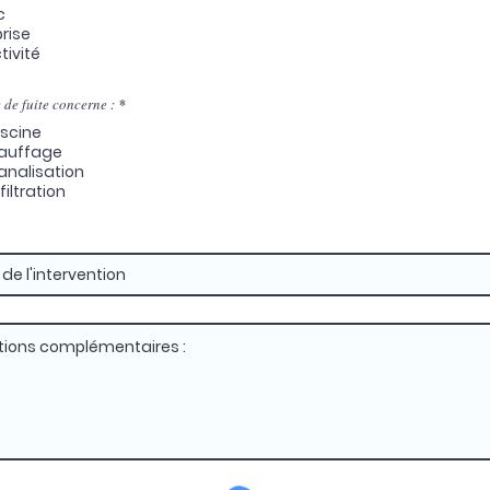
c
rise
tivité
O
 de fuite concerne :
*
b
iscine
l
i
auffage
g
analisation
a
t
filtration
o
i
r
e