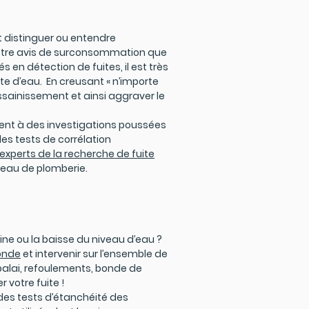
ut distinguer ou entendre
 votre avis de surconsommation que
 en détection de fuites, il est très
ite d’eau. En creusant « n’importe
ssainissement et ainsi aggraver le
dent à des investigations poussées
es tests de corrélation
experts de la recherche de fuite
éseau de plomberie.
e ou la baisse du niveau d’eau ?
ronde
et intervenir sur l’ensemble de
 balai, refoulements, bonde de
r votre fuite !
des tests d’étanchéité des