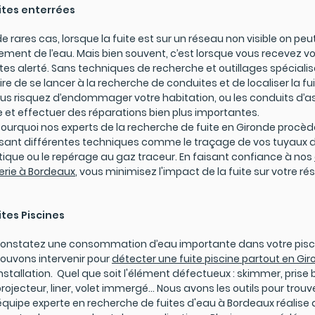
ites enterrées
e rares cas, lorsque la fuite est sur un réseau non visible on pe
lement de l’eau. Mais bien souvent, c’est lorsque vous recevez
tes alerté. Sans techniques de recherche et outillages spécialisés
ire de se lancer à la recherche de conduites et de localiser la fu
ous risquez d’endommager votre habitation, ou les conduits d’a
re et effectuer des réparations bien plus importantes.
pourquoi nos experts de la recherche de fuite en Gironde procè
lisant différentes techniques comme le traçage de vos tuyaux d
ique ou le repérage au gaz traceur. En faisant confiance à nos
rie à Bordeaux
, vous minimisez l'impact de la fuite sur votre r
ites Piscines
onstatez une consommation d’eau importante dans votre piscin
ouvons intervenir pour
détecter une fuite piscine partout en Gi
installation. Quel que soit l'élément défectueux : skimmer, prise
projecteur
, liner, volet immergé... Nous avons les outils pour trouve
équipe experte en recherche de fuites d'eau à Bordeaux réalise 