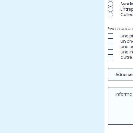
Syndi
Entrep
Collec
Votre recherche
une p
un ch
une c
une in
autre