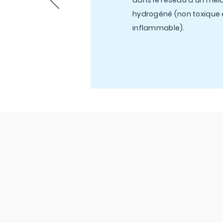
dans le réseau d'un mél
hydrogéné (non toxique 
inflammable).
En savoir pl