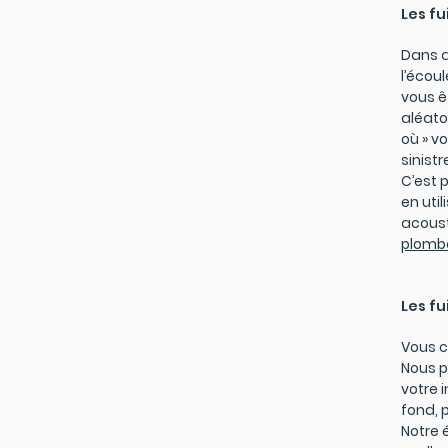
Les fu
Dans d
l’écou
vous ê
aléato
où » v
sinist
C’est 
en uti
acoust
plombe
Les fu
Vous c
Nous p
votre 
fond, 
Notre 